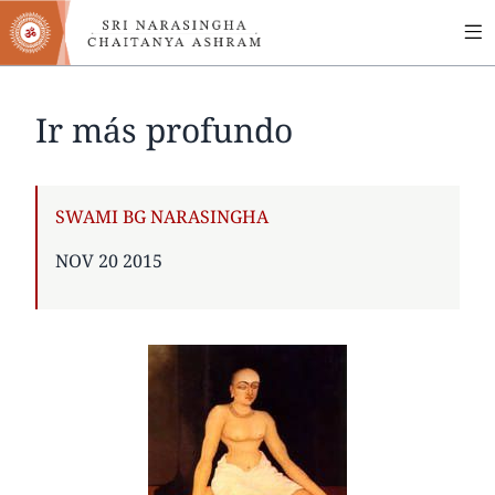
MA
Skip
to
NA
main
content
Ir más profundo
AUTHOR
SWAMI BG NARASINGHA
PUBLISHED
NOV 20 2015
ON