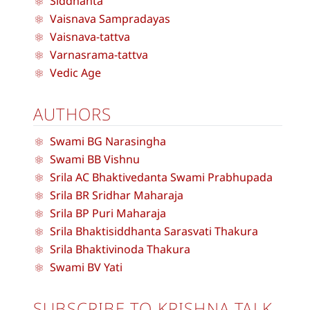
Siddhanta
Vaisnava Sampradayas
Vaisnava-tattva
Varnasrama-tattva
Vedic Age
AUTHORS
Swami BG Narasingha
Swami BB Vishnu
Srila AC Bhaktivedanta Swami Prabhupada
Srila BR Sridhar Maharaja
Srila BP Puri Maharaja
Srila Bhaktisiddhanta Sarasvati Thakura
Srila Bhaktivinoda Thakura
Swami BV Yati
SUBSCRIBE TO KRISHNA TALK