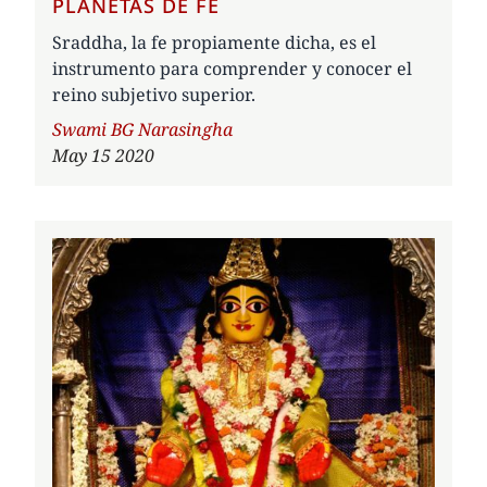
PLANETAS DE FE
Sraddha, la fe propiamente dicha, es el
instrumento para comprender y conocer el
reino subjetivo superior.
Author
Swami BG Narasingha
May 15 2020