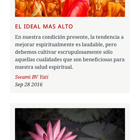
EL IDEAL MAS ALTO
En nuestra condición presente, la tendencia a
mejorar espiritualmente es laudable, pero
debemos cultivar escrupulosamente sólo
aquellas cualidades que son beneficiosas para
nuestra salud espiritual.
Author
Swami BV Yati
Sep 28 2016