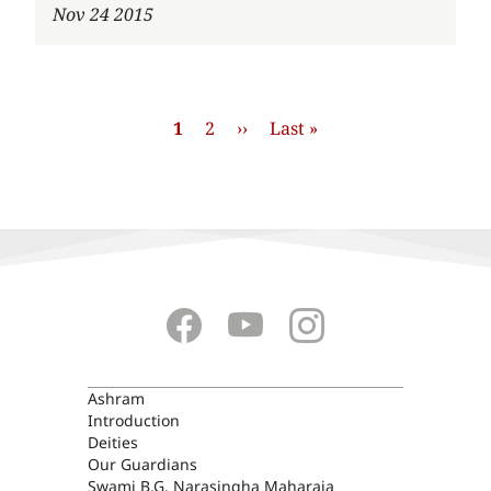
Nov 24 2015
Pagination
Current
1
Página
2
Next
››
Last
Last »
page
page
page
ASHRAM
Ashram
Introduction
Deities
Our Guardians
Swami B.G. Narasingha Maharaja