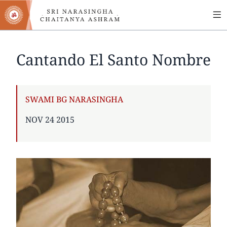
MA
Skip
to
NA
main
content
Cantando El Santo Nombre
AUTHOR
SWAMI BG NARASINGHA
PUBLISHED
NOV 24 2015
ON