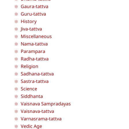
Gaura-tattva
Guru-tattva
History
Jiva-tattva
Miscellaneous
Nama-tattva
Parampara
Radha-tattva
Religion
Sadhana-tattva
Sastra-tattva
Science
Siddhanta
Vaisnava Sampradayas
Vaisnava-tattva
Varnasrama-tattva
Vedic Age