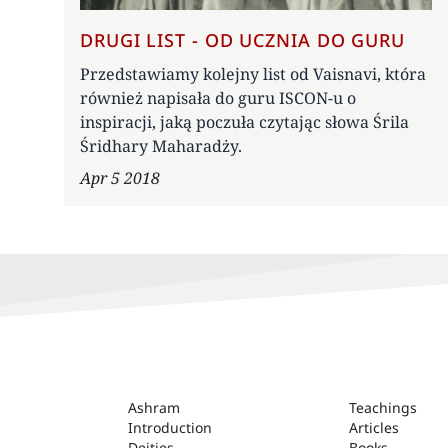
DRUGI LIST - OD UCZNIA DO GURU
Przedstawiamy kolejny list od Vaisnavi, która
również napisała do guru ISCON-u o
inspiracji, jaką poczuła czytając słowa Śrila
Śridhary Maharadży.
Apr 5 2018
ASHRAM
Ashram
Teachings
Introduction
Articles
Deities
Books