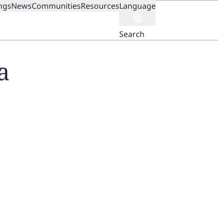
ngs
News
Communities
Resources
Language
ION
Search
a