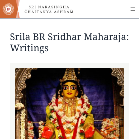
MA
Skip
to
NA
main
content
Srila BR Sridhar Maharaja:
Writings