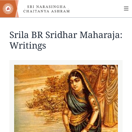
MA
Skip
to
NA
main
content
Srila BR Sridhar Maharaja:
Writings