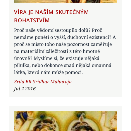
VÍRA JE NAŠÍM SKUTEČNÝM
BOHATSTVÍM
Proč naše vědomí sestoupilo dolů? Proč
nemáme ponětí o vyšší, duchovní existenci? A
proč se místo toho naše pozornost zaměřuje
na materiální záležitosti z této hmotné
úrovně? Myslíme si, že existuje nějaká
pilulka, nebo dokonce snad nějaká omamná
látka, která nám může pomoci.
Author
Srila BR Sridhar Maharaja
Jul 2 2016