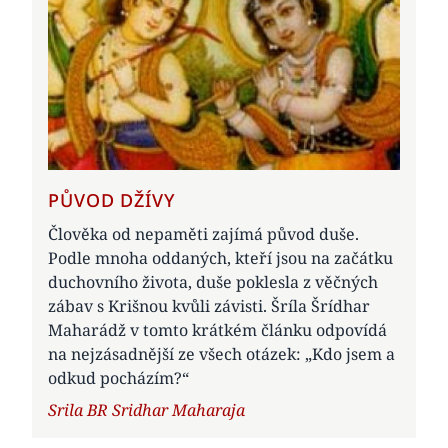
PŮVOD DŽÍVY
Člověka od nepaměti zajímá původ duše.
Podle mnoha oddaných, kteří jsou na začátku
duchovního života, duše poklesla z věčných
zábav s Krišnou kvůli závisti. Šríla Šrídhar
Maharádž v tomto krátkém článku odpovídá
na nejzásadnější ze všech otázek: „Kdo jsem a
odkud pocházím?“
Author
Srila BR Sridhar Maharaja